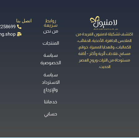
اتصل بنا
روابط
سريعة
0015512258699
من نحن
shoooping.shop
شكيلة لامنيون الفريدة من
 الجاهزة، الأحذية، الحقائب،
المنتجات
ات، والهدايا المميزة. خواتم،
 قلادات أثرية وأكثر – أناقة
سياسة
اة من التراث وروح العصر
الخصوصية
الحديث.
سياسة
الاسترداد
والإرجاع
خدماتنا
حسابي